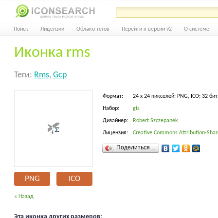
Поиск
Лицензии
Облако тегов
Перейти к версии v2
О системе
Иконка rms
Теги:
Rms
,
Gcp
Формат:
24 x 24 пикселей; PNG, ICO; 32 бит
Набор:
gis
Дизайнер:
Robert Szczepanek
Лицензия:
Creative Commons Attribution-Share
Поделиться…
PNG
ICO
« Назад
Эта иконка других размеров: