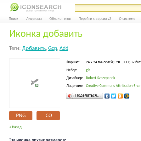
Поиск
Лицензии
Облако тегов
Перейти к версии v2
О системе
Иконка добавить
Теги:
Добавить
,
Gcp
,
Add
Формат:
24 x 24 пикселей; PNG, ICO; 32 бит
Набор:
gis
Дизайнер:
Robert Szczepanek
Лицензия:
Creative Commons Attribution-Share
Поделиться…
PNG
ICO
« Назад
Эта иконка других размеров: