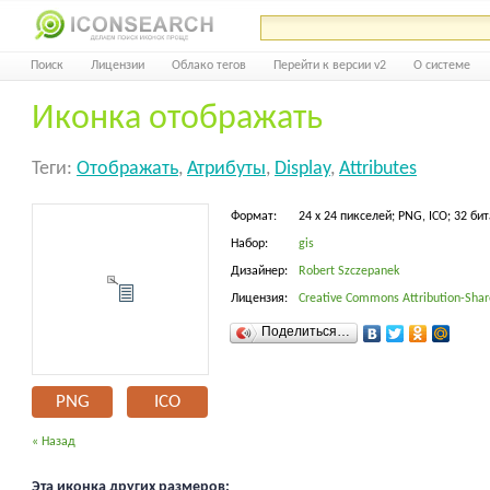
Поиск
Лицензии
Облако тегов
Перейти к версии v2
О системе
Иконка отображать
Теги:
Отображать
,
Атрибуты
,
Display
,
Attributes
Формат:
24 x 24 пикселей; PNG, ICO; 32 бит
Набор:
gis
Дизайнер:
Robert Szczepanek
Лицензия:
Creative Commons Attribution-Share
Поделиться…
PNG
ICO
« Назад
Эта иконка других размеров: