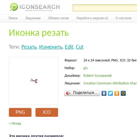
Поиск
Лицензии
Облако тегов
Перейти к версии v2
О системе
Иконка резать
Теги:
Резать
,
Изменить
,
Edit
,
Cut
Формат:
24 x 24 пикселей; PNG, ICO; 32 бит
Набор:
gis
Дизайнер:
Robert Szczepanek
Лицензия:
Creative Commons Attribution-Share
Поделиться…
PNG
ICO
« Назад
Эта иконка других размеров: