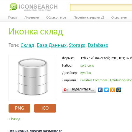
Поиск
Лицензии
Облако тегов
Перейти к версии v2
О системе
Иконка склад
Теги:
Склад
,
База Данных
,
Storage
,
Database
Формат:
128 x 128 пикселей; PNG, ICO; 32 
Набор:
soft icons
Дизайнер:
Kyo Tux
Лицензия:
Creative Commons (Attribution-Non
Поделиться…
PNG
ICO
« Назад
Эта иконка других размеров: