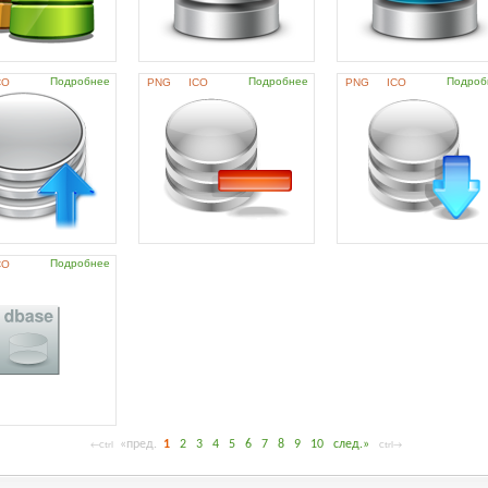
Подробнее
Подробнее
Подроб
CO
PNG
ICO
PNG
ICO
Подробнее
CO
«пред.
1
2
3
4
5
6
7
8
9
10
след.»
←Ctrl
Ctrl→