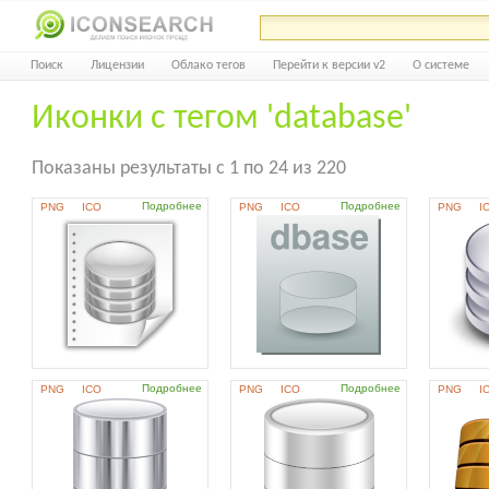
Поиск
Лицензии
Облако тегов
Перейти к версии v2
О системе
Иконки с тегом 'database'
Показаны результаты с 1 по 24 из 220
Подробнее
Подробнее
PNG
ICO
PNG
ICO
PNG
I
Подробнее
Подробнее
PNG
ICO
PNG
ICO
PNG
I