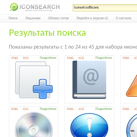
Поиск
Лицензии
Облако тегов
Перейти к версии v2
О системе
Результаты поиска
Показаны результаты с 1 по 24 из 45 для набора иконок
Подробнее
Подробнее
PNG
ICO
PNG
ICO
PNG
I
Подробнее
Подробнее
PNG
ICO
PNG
ICO
PNG
I