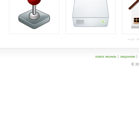
«п
←Ctrl
поиск иконок
|
лицензии
|
© 20