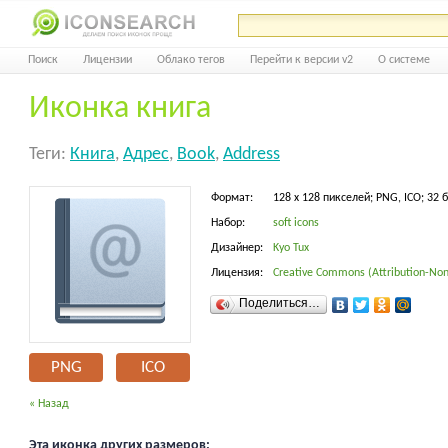
Поиск
Лицензии
Облако тегов
Перейти к версии v2
О системе
Иконка книга
Теги:
Книга
,
Адрес
,
Book
,
Address
Формат:
128 x 128 пикселей; PNG, ICO; 32 
Набор:
soft icons
Дизайнер:
Kyo Tux
Лицензия:
Creative Commons (Attribution-Non
Поделиться…
PNG
ICO
« Назад
Эта иконка других размеров: