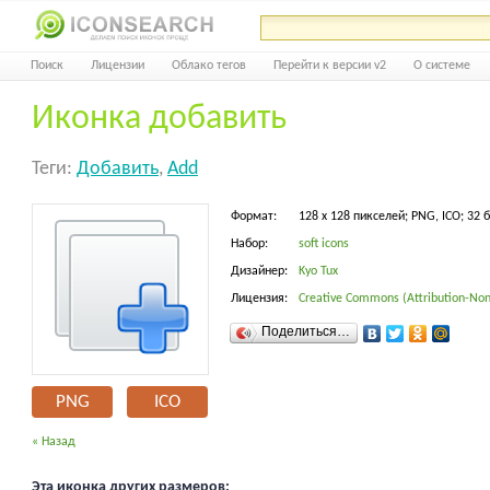
Поиск
Лицензии
Облако тегов
Перейти к версии v2
О системе
Иконка добавить
Теги:
Добавить
,
Add
Формат:
128 x 128 пикселей; PNG, ICO; 32 
Набор:
soft icons
Дизайнер:
Kyo Tux
Лицензия:
Creative Commons (Attribution-Non
Поделиться…
PNG
ICO
« Назад
Эта иконка других размеров: