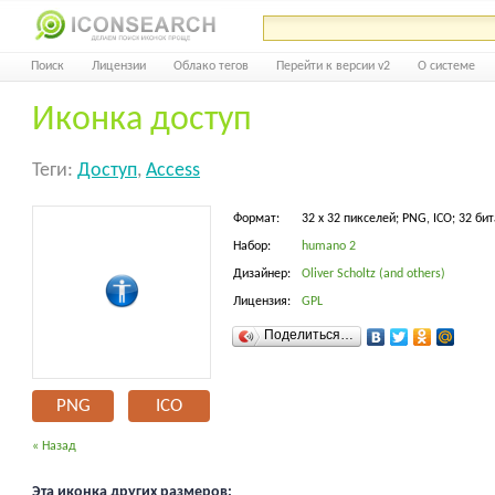
Поиск
Лицензии
Облако тегов
Перейти к версии v2
О системе
Иконка доступ
Теги:
Доступ
,
Access
Формат:
32 x 32 пикселей; PNG, ICO; 32 бит
Набор:
humano 2
Дизайнер:
Oliver Scholtz (and others)
Лицензия:
GPL
Поделиться…
PNG
ICO
« Назад
Эта иконка других размеров: