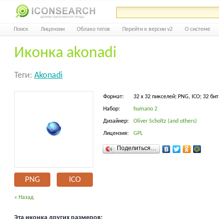
Поиск
Лицензии
Облако тегов
Перейти к версии v2
О системе
Иконка akonadi
Теги:
Akonadi
Формат:
32 x 32 пикселей; PNG, ICO; 32 бит
Набор:
humano 2
Дизайнер:
Oliver Scholtz (and others)
Лицензия:
GPL
Поделиться…
PNG
ICO
« Назад
Эта иконка других размеров: