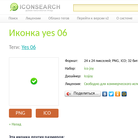
Поиск
Лицензии
Облако тегов
Перейти к версии v2
О системе
Иконка yes 06
Теги:
Yes 06
Формат:
24 x 24 пикселей; PNG, ICO; 32 бит
Набор:
ico joy
Дизайнер:
Icojoy
Лицензия:
Свободно для коммерческого исп
Поделиться…
PNG
ICO
« Назад
Эта иконка других размеров: