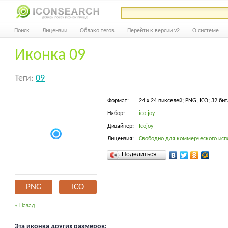
Поиск
Лицензии
Облако тегов
Перейти к версии v2
О системе
Иконка 09
Теги:
09
Формат:
24 x 24 пикселей; PNG, ICO; 32 бит
Набор:
ico joy
Дизайнер:
Icojoy
Лицензия:
Свободно для коммерческого исп
Поделиться…
PNG
ICO
« Назад
Эта иконка других размеров: