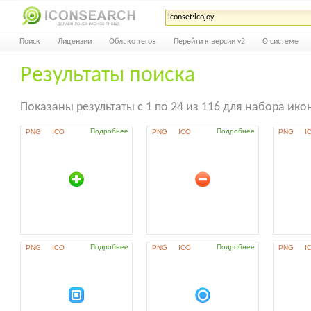
Поиск
Лицензии
Облако тегов
Перейти к версии v2
О системе
Результаты поиска
Показаны результаты с 1 по 24 из 116 для набора икон
Подробнее
Подробнее
PNG
ICO
PNG
ICO
PNG
I
Подробнее
Подробнее
PNG
ICO
PNG
ICO
PNG
I