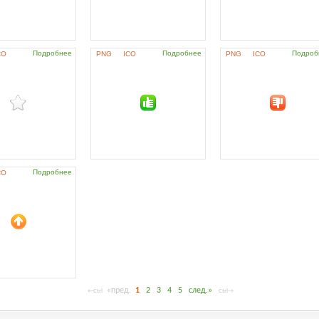
Подробнее
Подробнее
Подроб
CO
PNG
ICO
PNG
ICO
Подробнее
CO
«пред.
1
2
3
4
5
след.»
←Ctrl
Ctrl→