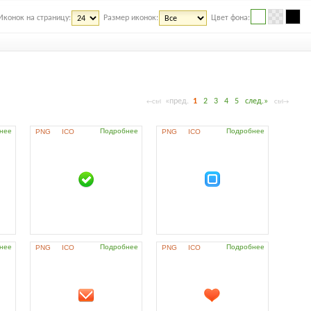
Иконок на страницу:
Размер иконок:
Цвет фона:
«пред.
1
2
3
4
5
след.»
←Ctrl
Ctrl→
нее
Подробнее
Подробнее
PNG
ICO
PNG
ICO
нее
Подробнее
Подробнее
PNG
ICO
PNG
ICO