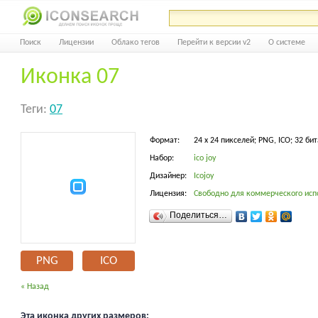
Поиск
Лицензии
Облако тегов
Перейти к версии v2
О системе
Иконка 07
Теги:
07
Формат:
24 x 24 пикселей; PNG, ICO; 32 бит
Набор:
ico joy
Дизайнер:
Icojoy
Лицензия:
Свободно для коммерческого исп
Поделиться…
PNG
ICO
« Назад
Эта иконка других размеров: