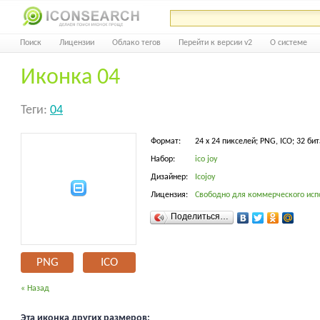
Поиск
Лицензии
Облако тегов
Перейти к версии v2
О системе
Иконка 04
Теги:
04
Формат:
24 x 24 пикселей; PNG, ICO; 32 бит
Набор:
ico joy
Дизайнер:
Icojoy
Лицензия:
Свободно для коммерческого исп
Поделиться…
PNG
ICO
« Назад
Эта иконка других размеров: