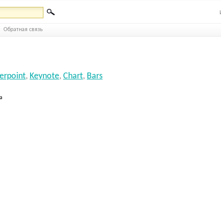
Обратная связь
erpoint
,
Keynote
,
Chart
,
Bars
а