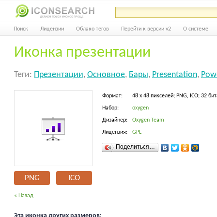
Поиск
Лицензии
Облако тегов
Перейти к версии v2
О системе
Иконка презентации
Теги:
Презентации
,
Основное
,
Бары
,
Presentation
,
Pow
Формат:
48 x 48 пикселей; PNG, ICO; 32 бит
Набор:
oxygen
Дизайнер:
Oxygen Team
Лицензия:
GPL
Поделиться…
PNG
ICO
« Назад
Эта иконка других размеров: