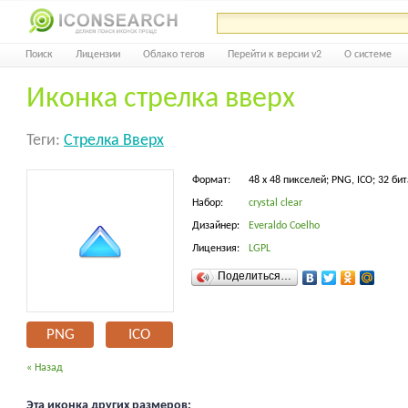
Поиск
Лицензии
Облако тегов
Перейти к версии v2
О системе
Иконка стрелка вверх
Теги:
Стрелка Вверх
Формат:
48 x 48 пикселей; PNG, ICO; 32 бит
Набор:
crystal clear
Дизайнер:
Everaldo Coelho
Лицензия:
LGPL
Поделиться…
PNG
ICO
« Назад
Эта иконка других размеров: