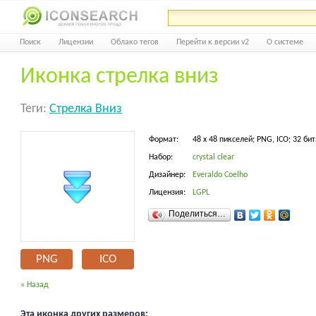
Поиск
Лицензии
Облако тегов
Перейти к версии v2
О системе
Иконка стрелка вниз
Теги:
Стрелка Вниз
Формат:
48 x 48 пикселей; PNG, ICO; 32 бит
Набор:
crystal clear
Дизайнер:
Everaldo Coelho
Лицензия:
LGPL
Поделиться…
PNG
ICO
« Назад
Эта иконка других размеров: