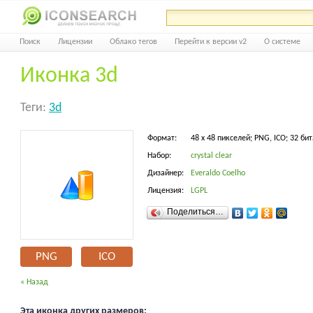
Поиск
Лицензии
Облако тегов
Перейти к версии v2
О системе
Иконка 3d
Теги:
3d
Формат:
48 x 48 пикселей; PNG, ICO; 32 бит
Набор:
crystal clear
Дизайнер:
Everaldo Coelho
Лицензия:
LGPL
Поделиться…
PNG
ICO
« Назад
Эта иконка других размеров: