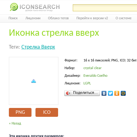
Поиск
Лицензии
Облако тегов
Перейти к версии v2
О системе
Иконка стрелка вверх
Теги:
Стрелка Вверх
Формат:
16 x 16 пикселей; PNG, ICO; 32 бит
Набор:
crystal clear
Дизайнер:
Everaldo Coelho
Лицензия:
LGPL
Поделиться…
PNG
ICO
« Назад
Эта иконка других размеров: