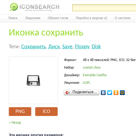
Поиск
Лицензии
Облако тегов
Перейти к версии v2
О системе
Иконка сохранить
Теги:
Сохранить
,
Диск
,
Save
,
Floppy
,
Disk
Формат:
48 x 48 пикселей; PNG, ICO; 32 бит
Набор:
crystal clear
Дизайнер:
Everaldo Coelho
Лицензия:
LGPL
Поделиться…
PNG
ICO
« Назад
Эта иконка других размеров: