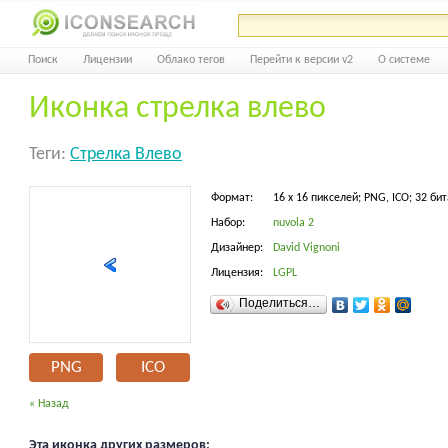
Поиск
Лицензии
Облако тегов
Перейти к версии v2
О системе
Иконка стрелка влево
Теги:
Стрелка Влево
Формат:
16 x 16 пикселей; PNG, ICO; 32 бит
Набор:
nuvola 2
Дизайнер:
David Vignoni
Лицензия:
LGPL
Поделиться…
PNG
ICO
« Назад
Эта иконка других размеров: