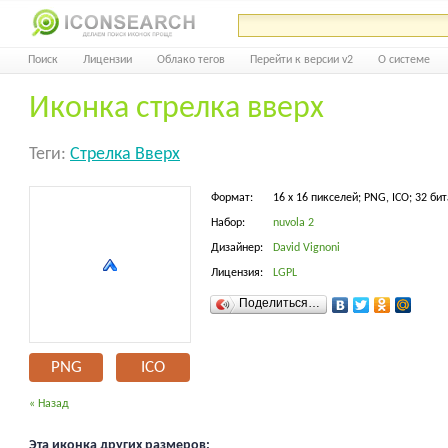
Поиск
Лицензии
Облако тегов
Перейти к версии v2
О системе
Иконка стрелка вверх
Теги:
Стрелка Вверх
Формат:
16 x 16 пикселей; PNG, ICO; 32 бит
Набор:
nuvola 2
Дизайнер:
David Vignoni
Лицензия:
LGPL
Поделиться…
PNG
ICO
« Назад
Эта иконка других размеров: