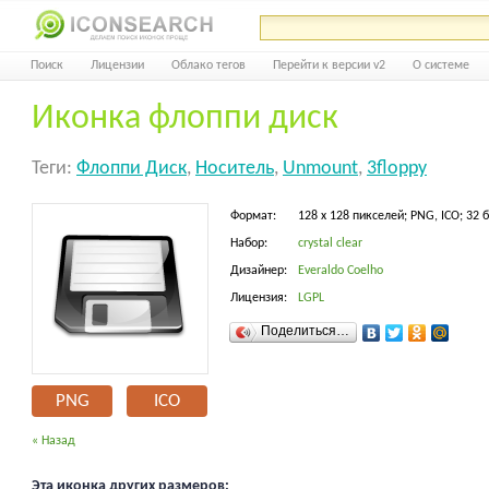
Поиск
Лицензии
Облако тегов
Перейти к версии v2
О системе
Иконка флоппи диск
Теги:
Флоппи Диск
,
Носитель
,
Unmount
,
3floppy
Формат:
128 x 128 пикселей; PNG, ICO; 32 
Набор:
crystal clear
Дизайнер:
Everaldo Coelho
Лицензия:
LGPL
Поделиться…
PNG
ICO
« Назад
Эта иконка других размеров: