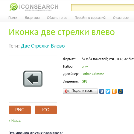
Поиск
Лицензии
Облако тегов
Перейти к версии v2
О системе
Иконка две стрелки влево
Теги:
Две Стрелки Влево
Формат:
64 x 64 пикселей; PNG, ICO; 32 бит
Набор:
bnw
Дизайнер:
Lothar Grimme
Лицензия:
GPL
Поделиться…
PNG
ICO
« Назад
Эта иконка других размеров: