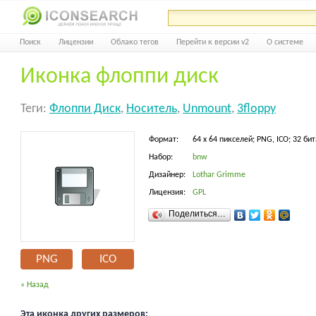
Поиск
Лицензии
Облако тегов
Перейти к версии v2
О системе
Иконка флоппи диск
Теги:
Флоппи Диск
,
Носитель
,
Unmount
,
3floppy
Формат:
64 x 64 пикселей; PNG, ICO; 32 бит
Набор:
bnw
Дизайнер:
Lothar Grimme
Лицензия:
GPL
Поделиться…
PNG
ICO
« Назад
Эта иконка других размеров: