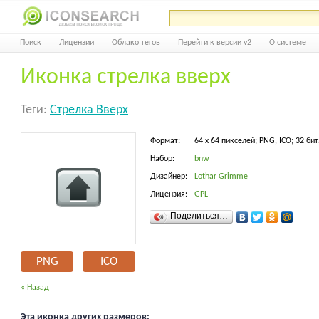
Поиск
Лицензии
Облако тегов
Перейти к версии v2
О системе
Иконка стрелка вверх
Теги:
Стрелка Вверх
Формат:
64 x 64 пикселей; PNG, ICO; 32 бит
Набор:
bnw
Дизайнер:
Lothar Grimme
Лицензия:
GPL
Поделиться…
PNG
ICO
« Назад
Эта иконка других размеров: