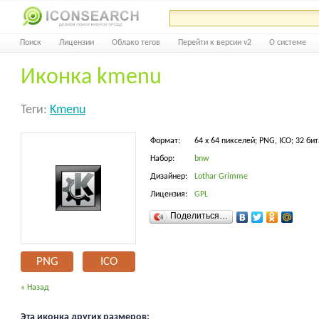
Поиск
Лицензии
Облако тегов
Перейти к версии v2
О системе
Иконка kmenu
Теги:
Kmenu
Формат:
64 x 64 пикселей; PNG, ICO; 32 бит
Набор:
bnw
Дизайнер:
Lothar Grimme
Лицензия:
GPL
Поделиться…
PNG
ICO
« Назад
Эта иконка других размеров: