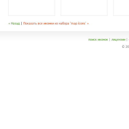
« Назад
|
Показать все иконки из набора 'map icons' »
поиск иконок
|
лицензии
|
© 20