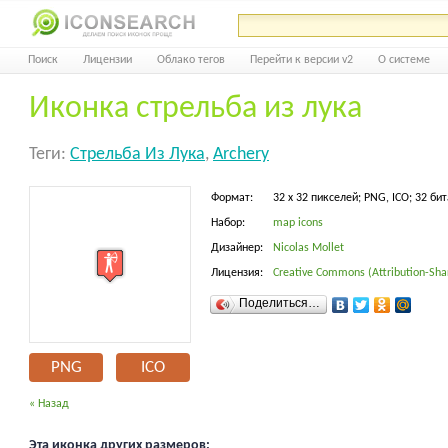
Поиск
Лицензии
Облако тегов
Перейти к версии v2
О системе
Иконка стрельба из лука
Теги:
Стрельба Из Лука
,
Archery
Формат:
32 x 32 пикселей; PNG, ICO; 32 бит
Набор:
map icons
Дизайнер:
Nicolas Mollet
Лицензия:
Creative Commons (Attribution-Shar
Поделиться…
PNG
ICO
« Назад
Эта иконка других размеров: