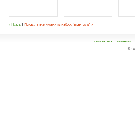
« Назад
|
Показать все иконки из набора 'map icons' »
поиск иконок
|
лицензии
|
© 20