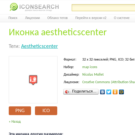
Поиск
Лицензии
Облако тегов
Перейти к версии v2
О системе
Иконка aestheticscenter
Теги:
Aestheticscenter
Формат:
32 x 32 пикселей; PNG, ICO; 32 бит
Набор:
map icons
Дизайнер:
Nicolas Mollet
Лицензия:
Creative Commons (Attribution-Shar
Поделиться…
PNG
ICO
« Назад
Эта иконка других размеров: