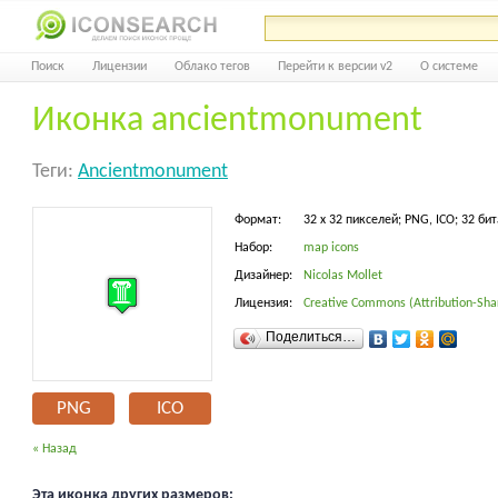
Поиск
Лицензии
Облако тегов
Перейти к версии v2
О системе
Иконка ancientmonument
Теги:
Ancientmonument
Формат:
32 x 32 пикселей; PNG, ICO; 32 бит
Набор:
map icons
Дизайнер:
Nicolas Mollet
Лицензия:
Creative Commons (Attribution-Shar
Поделиться…
PNG
ICO
« Назад
Эта иконка других размеров: