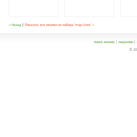
« Назад
|
Показать все иконки из набора 'map icons' »
поиск иконок
|
лицензии
|
© 20