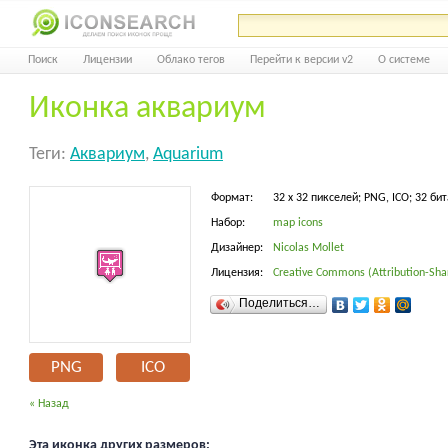
Поиск
Лицензии
Облако тегов
Перейти к версии v2
О системе
Иконка аквариум
Теги:
Аквариум
,
Aquarium
Формат:
32 x 32 пикселей; PNG, ICO; 32 бит
Набор:
map icons
Дизайнер:
Nicolas Mollet
Лицензия:
Creative Commons (Attribution-Shar
Поделиться…
PNG
ICO
« Назад
Эта иконка других размеров: