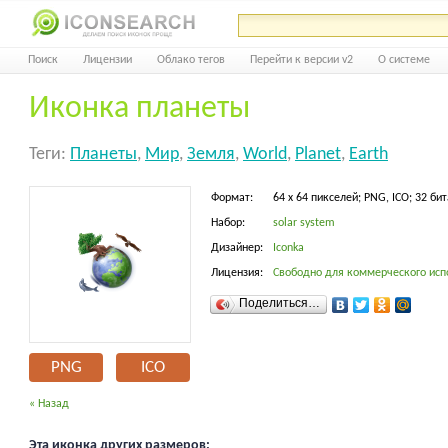
Поиск
Лицензии
Облако тегов
Перейти к версии v2
О системе
Иконка планеты
Теги:
Планеты
,
Мир
,
Земля
,
World
,
Planet
,
Earth
Формат:
64 x 64 пикселей; PNG, ICO; 32 бит
Набор:
solar system
Дизайнер:
Iconka
Лицензия:
Свободно для коммерческого исп
Поделиться…
PNG
ICO
« Назад
Эта иконка других размеров: