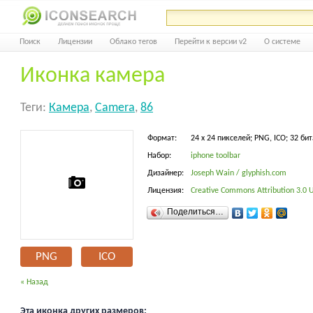
Поиск
Лицензии
Облако тегов
Перейти к версии v2
О системе
Иконка камера
Теги:
Камера
,
Camera
,
86
Формат:
24 x 24 пикселей; PNG, ICO; 32 бит
Набор:
iphone toolbar
Дизайнер:
Joseph Wain / glyphish.com
Лицензия:
Creative Commons Attribution 3.0 Un
Поделиться…
PNG
ICO
« Назад
Эта иконка других размеров: