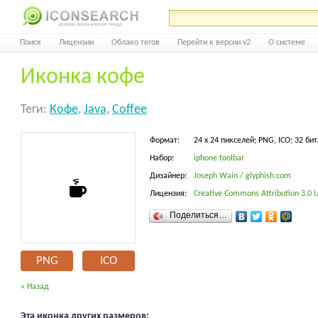
Поиск
Лицензии
Облако тегов
Перейти к версии v2
О системе
Иконка кофе
Теги:
Кофе
,
Java
,
Coffee
Формат:
24 x 24 пикселей; PNG, ICO; 32 бит
Набор:
iphone toolbar
Дизайнер:
Joseph Wain / glyphish.com
Лицензия:
Creative Commons Attribution 3.0 Un
Поделиться…
PNG
ICO
« Назад
Эта иконка других размеров: