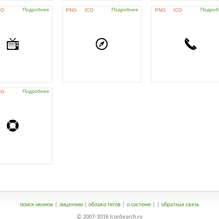
Подробнее
Подробнее
Подроб
CO
PNG
ICO
PNG
ICO
Подробнее
CO
поиск иконок
|
лицензии
|
облако тегов
|
о системе
|
|
обратная связь
© 2007-2016 IconSearch.ru