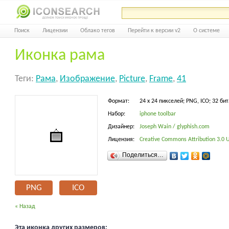
Поиск
Лицензии
Облако тегов
Перейти к версии v2
О системе
Иконка рама
Теги:
Рама
,
Изображение
,
Picture
,
Frame
,
41
Формат:
24 x 24 пикселей; PNG, ICO; 32 бит
Набор:
iphone toolbar
Дизайнер:
Joseph Wain / glyphish.com
Лицензия:
Creative Commons Attribution 3.0 Un
Поделиться…
PNG
ICO
« Назад
Эта иконка других размеров: