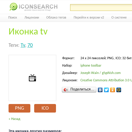
Поиск
Лицензии
Облако тегов
Перейти к версии v2
О системе
Иконка tv
Теги:
Tv
,
70
Формат:
24 x 24 пикселей; PNG, ICO; 32 бит
Набор:
iphone toolbar
Дизайнер:
Joseph Wain / glyphish.com
Лицензия:
Creative Commons Attribution 3.0 Un
Поделиться…
PNG
ICO
« Назад
Эта иконка других размеров: