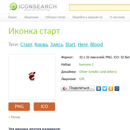
Поиск
Лицензии
Облако тегов
Перейти к версии v2
О системе
Иконка старт
Теги:
Старт
,
Кровь
,
Здесь
,
Start
,
Here
,
Blood
Формат:
32 x 32 пикселей; PNG, ICO; 32 бит
Набор:
humano 2
Дизайнер:
Oliver Scholtz (and others)
Лицензия:
GPL
Поделиться…
PNG
ICO
« Назад
Эта иконка других размеров: