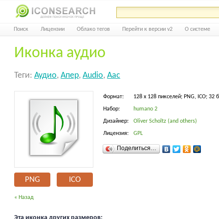
Поиск
Лицензии
Облако тегов
Перейти к версии v2
О системе
Иконка аудио
Теги:
Аудио
,
Апер
,
Audio
,
Aac
Формат:
128 x 128 пикселей; PNG, ICO; 32 
Набор:
humano 2
Дизайнер:
Oliver Scholtz (and others)
Лицензия:
GPL
Поделиться…
PNG
ICO
« Назад
Эта иконка других размеров: