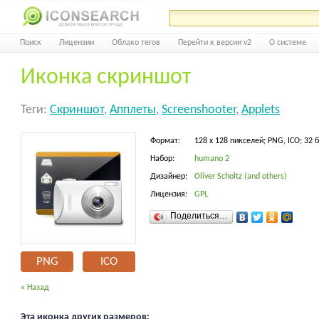
Поиск
Лицензии
Облако тегов
Перейти к версии v2
О системе
Иконка скриншот
Теги:
Скриншот
,
Апплеты
,
Screenshooter
,
Applets
Формат:
128 x 128 пикселей; PNG, ICO; 32 
Набор:
humano 2
Дизайнер:
Oliver Scholtz (and others)
Лицензия:
GPL
Поделиться…
PNG
ICO
« Назад
Эта иконка других размеров: