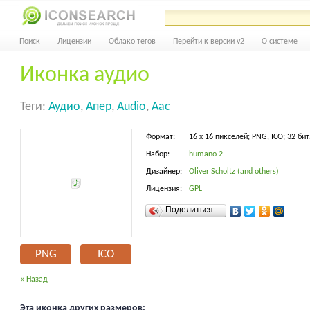
Поиск
Лицензии
Облако тегов
Перейти к версии v2
О системе
Иконка аудио
Теги:
Аудио
,
Апер
,
Audio
,
Aac
Формат:
16 x 16 пикселей; PNG, ICO; 32 бит
Набор:
humano 2
Дизайнер:
Oliver Scholtz (and others)
Лицензия:
GPL
Поделиться…
PNG
ICO
« Назад
Эта иконка других размеров: