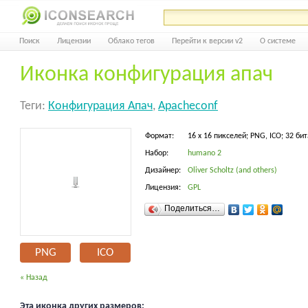
Поиск
Лицензии
Облако тегов
Перейти к версии v2
О системе
Иконка конфигурация апач
Теги:
Конфигурация Апач
,
Apacheconf
Формат:
16 x 16 пикселей; PNG, ICO; 32 бит
Набор:
humano 2
Дизайнер:
Oliver Scholtz (and others)
Лицензия:
GPL
Поделиться…
PNG
ICO
« Назад
Эта иконка других размеров: