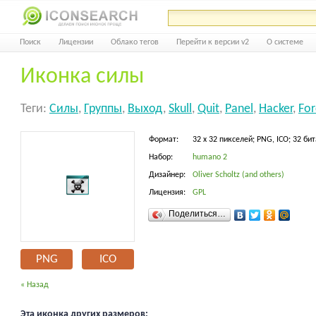
Поиск
Лицензии
Облако тегов
Перейти к версии v2
О системе
Иконка силы
Теги:
Силы
,
Группы
,
Выход
,
Skull
,
Quit
,
Panel
,
Hacker
,
For
Формат:
32 x 32 пикселей; PNG, ICO; 32 бит
Набор:
humano 2
Дизайнер:
Oliver Scholtz (and others)
Лицензия:
GPL
Поделиться…
PNG
ICO
« Назад
Эта иконка других размеров: