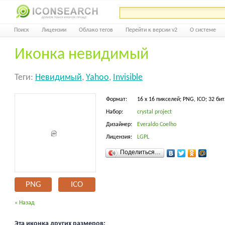
Поиск
Лицензии
Облако тегов
Перейти к версии v2
О системе
Иконка невидимый
Теги:
Невидимый
,
Yahoo
,
Invisible
Формат:
16 x 16 пикселей; PNG, ICO; 32 бит
Набор:
crystal project
Дизайнер:
Everaldo Coelho
Лицензия:
LGPL
Поделиться…
PNG
ICO
« Назад
Эта иконка других размеров: