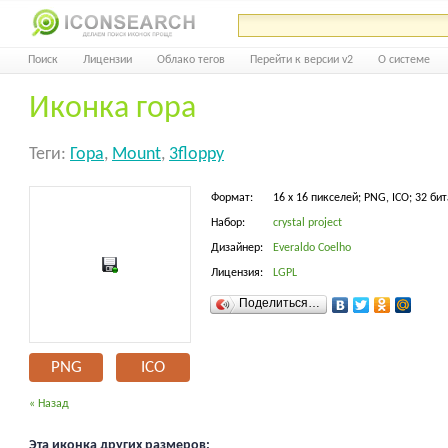
Поиск
Лицензии
Облако тегов
Перейти к версии v2
О системе
Иконка гора
Теги:
Гора
,
Mount
,
3floppy
Формат:
16 x 16 пикселей; PNG, ICO; 32 бит
Набор:
crystal project
Дизайнер:
Everaldo Coelho
Лицензия:
LGPL
Поделиться…
PNG
ICO
« Назад
Эта иконка других размеров: