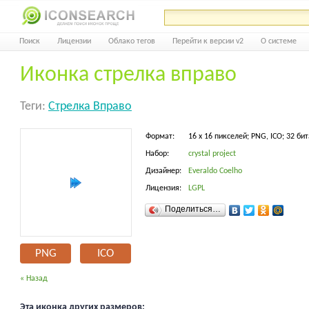
Поиск
Лицензии
Облако тегов
Перейти к версии v2
О системе
Иконка стрелка вправо
Теги:
Стрелка Вправо
Формат:
16 x 16 пикселей; PNG, ICO; 32 бит
Набор:
crystal project
Дизайнер:
Everaldo Coelho
Лицензия:
LGPL
Поделиться…
PNG
ICO
« Назад
Эта иконка других размеров: