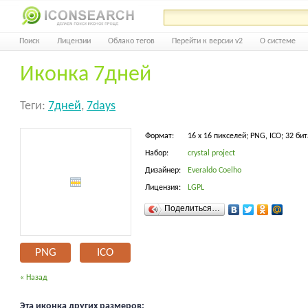
Поиск
Лицензии
Облако тегов
Перейти к версии v2
О системе
Иконка 7дней
Теги:
7дней
,
7days
Формат:
16 x 16 пикселей; PNG, ICO; 32 бит
Набор:
crystal project
Дизайнер:
Everaldo Coelho
Лицензия:
LGPL
Поделиться…
PNG
ICO
« Назад
Эта иконка других размеров: