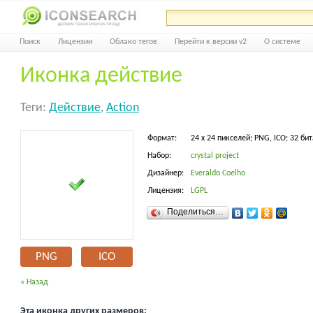
Поиск
Лицензии
Облако тегов
Перейти к версии v2
О системе
Иконка действие
Теги:
Действие
,
Action
Формат:
24 x 24 пикселей; PNG, ICO; 32 бит
Набор:
crystal project
Дизайнер:
Everaldo Coelho
Лицензия:
LGPL
Поделиться…
PNG
ICO
« Назад
Эта иконка других размеров: