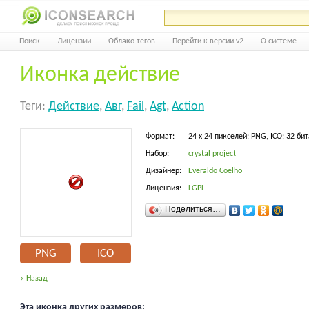
Поиск
Лицензии
Облако тегов
Перейти к версии v2
О системе
Иконка действие
Теги:
Действие
,
Авг
,
Fail
,
Agt
,
Action
Формат:
24 x 24 пикселей; PNG, ICO; 32 бит
Набор:
crystal project
Дизайнер:
Everaldo Coelho
Лицензия:
LGPL
Поделиться…
PNG
ICO
« Назад
Эта иконка других размеров: